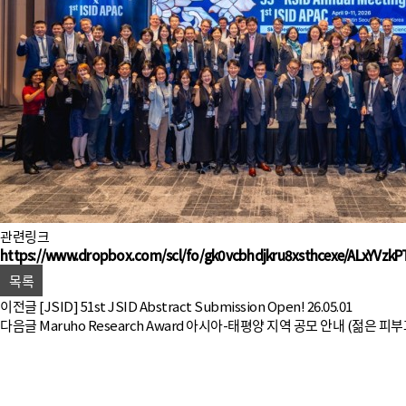
관련링크
https://www.dropbox.com/scl/fo/gk0vcbhdjkru8xsthcexe/ALxYVzk
목록
이전글
[JSID] 51st JSID Abstract Submission Open!
26.05.01
다음글
Maruho Research Award 아시아-태평양 지역 공모 안내 (젊은 피