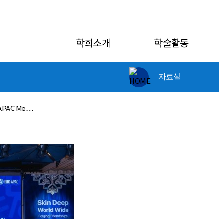
학회소개
학술활동
자료실
D/APAC Me…