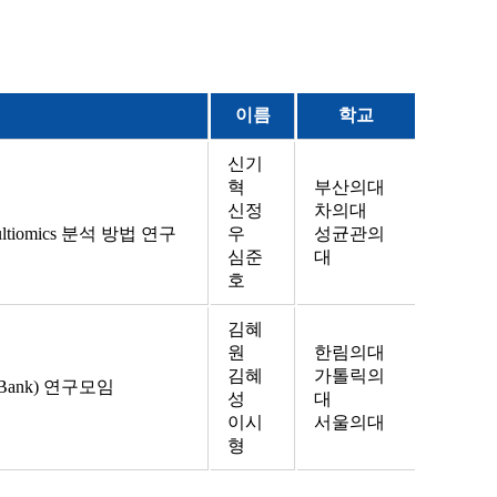
이름
학교
신기
혁
부산의대
신정
차의대
ltiomics 분석 방법 연구
우
성균관의
심준
대
호
김혜
원
한림의대
김혜
가톨릭의
Bank) 연구모임
성
대
이시
서울의대
형