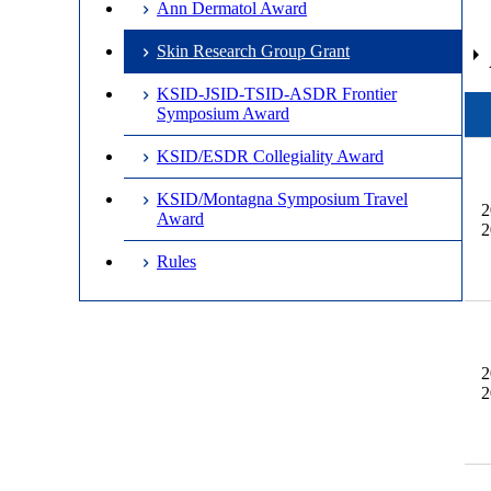
Ann Dermatol Award
Skin Research Group Grant
arrow_right
KSID-JSID-TSID-ASDR Frontier
Symposium Award
KSID/ESDR Collegiality Award
KSID/Montagna Symposium Travel
2
Award
2
Rules
2
2