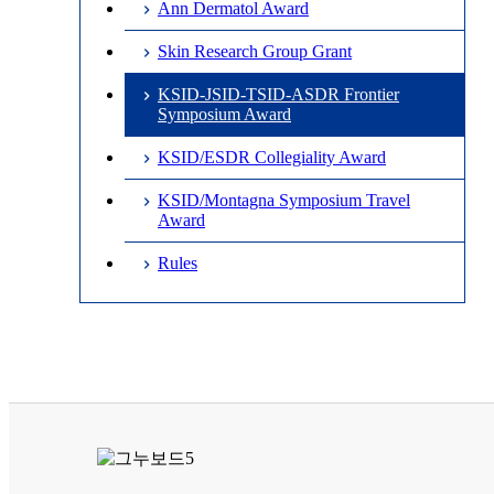
Ann Dermatol Award
Skin Research Group Grant
KSID-JSID-TSID-ASDR Frontier
Symposium Award
KSID/ESDR Collegiality Award
KSID/Montagna Symposium Travel
Award
Rules