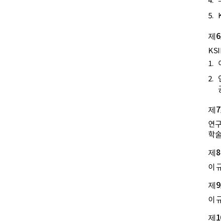
5.
제6
KS
1.
2.
제7
연구
학술
제8
이 
제9
이 
제10