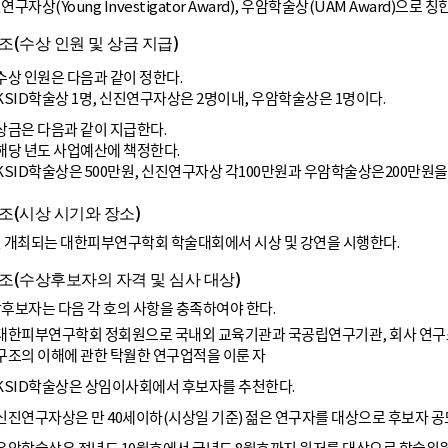
구자상(Young Investigator Award), 우암학술상(UAM Award)으로 칭
조(수상 인원 및 상금 지급)
수상 인원은 다음과 같이 정한다.
KSID학술상 1명, 신진연구자상은 2명이내, 우암학술상은 1명이다.
상금은 다음과 같이 지급한다.
해당 년도 사업예산에 책정한다.
KSID학술상은 500만원, 신진연구자상 각100만원과 우암학술상은200만원을
조(시상 시기와 장소)
 개최되는 대한피부연구학회 학술대회에서 시상 및 강연을 시행한다.
조(수상후보자의 자격 및 심사 대상)
후보자는 다음 각 호의 사항을 충족하여야 한다.
대한피부연구학회 정회원으로 국내외 교육기관과 국공립연구기관, 회사 연구
구조의 이해에 관한 탁월한 연구업적을 이룬 자
KSID학술상은 상임이사회에서 후보자를 추천한다.
신진연구자상은 만 40세이하(시상일 기준) 젊은 연구자를 대상으로 후보자 공
우암학술상은 전년도 10월호에서 금년도 8월호까지 원저를 대상으로 학술위