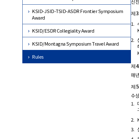
신진연
KSID-JSID-TSID-ASDR Frontier Symposium
제3
Award
1.
KSID/ESDR Collegiality Award
2.
KSID/Montagna Symposium Travel Award
Rules
제4
매년
제5
수상
1.
2.
3.
4.