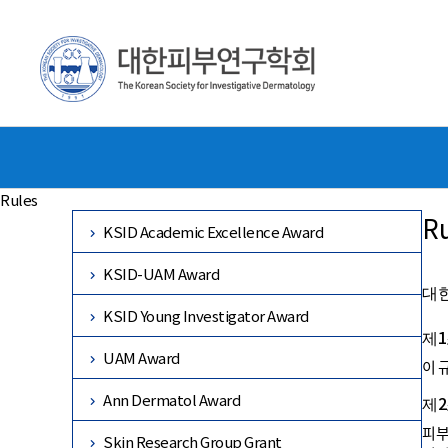
Rules
Ru
KSID Academic Excellence Award
KSID-UAM Award
대
KSID Young Investigator Award
제1
UAM Award
이 
Ann Dermatol Award
제2
피부
Skin Research Group Grant